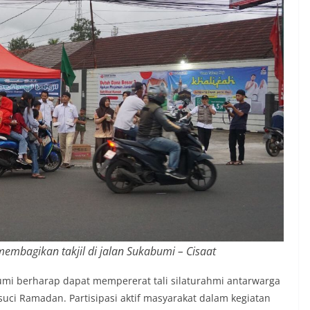
mbagikan takjil di jalan Sukabumi – Cisaat
bumi berharap dapat mempererat tali silaturahmi antarwarga
i Ramadan. Partisipasi aktif masyarakat dalam kegiatan