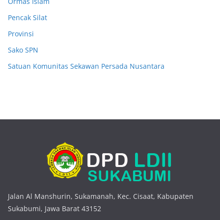
Ormas Islam
Pencak Silat
Provinsi
Sako SPN
Satuan Komunitas Sekawan Persada Nusantara
Jalan Al Manshurin, Sukamanah, Kec. Cisaat, Kabupaten
Sukabumi, Jawa Barat 43152